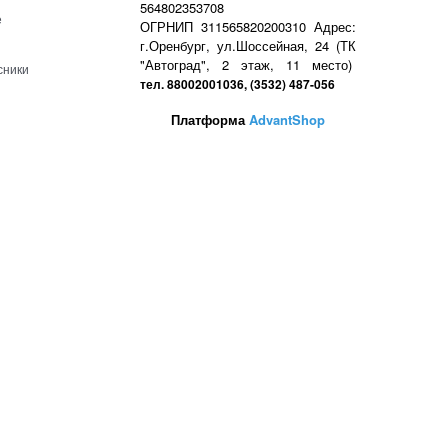
564802353708
е
ОГРНИП 311565820200310 Адрес:
г.Оренбург, ул.Шоссейная, 24 (ТК
"Автоград", 2 этаж, 11 место)
сники
тел. 88002001036, (3532) 487-056
Платформа
AdvantShop