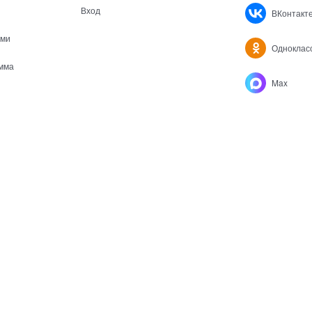
Вход
ВКонтакт
ами
Одноклас
мма
Max