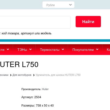
Найти
: код товара, артикул или модель
сти
ТЭНы
Термостаты
Покупателям
К
HUTER L750
техники
Для мотобуров
Удлинитель для шнека HUTER L750
Производитель:
Huter
Артикул:
2504
Размеры:
758
x
50
x
40