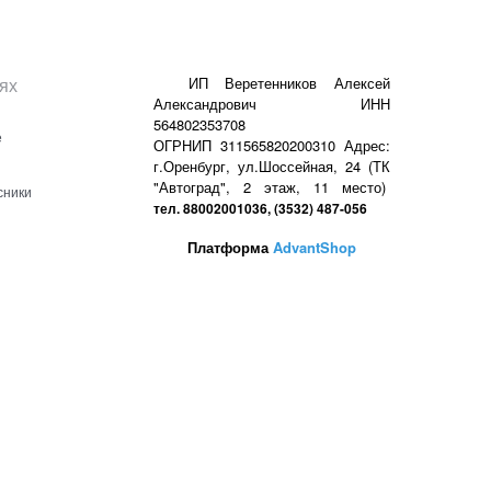
ях
ИП Веретенников Алексей
Александрович ИНН
564802353708
е
ОГРНИП 311565820200310 Адрес:
г.Оренбург, ул.Шоссейная, 24 (ТК
"Автоград", 2 этаж, 11 место)
сники
тел. 88002001036, (3532) 487-056
Платформа
AdvantShop