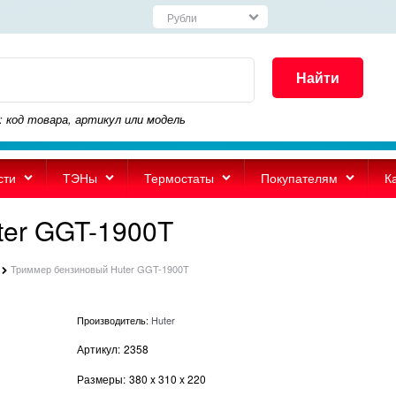
Найти
: код товара, артикул или модель
сти
ТЭНы
Термостаты
Покупателям
К
ter GGT-1900T
Триммер бензиновый Huter GGT-1900T
Производитель:
Huter
Артикул:
2358
Размеры:
380
x
310
x
220