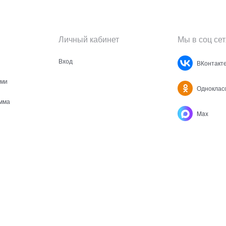
Личный кабинет
Мы в соц сет
Вход
ВКонтакт
ами
Одноклас
мма
Max