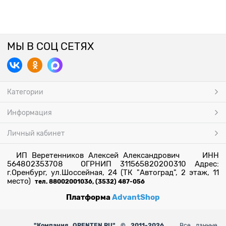
МЫ В СОЦ СЕТЯХ
Категории
Информация
Личный кабинет
ИП Веретенников Алексей Александрович ИНН
564802353708 ОГРНИП 311565820200310 Адрес:
г.Оренбург, ул.Шоссейная, 24 (ТК "Автоград", 2 этаж, 11
место)
тел. 88002001036, (3532) 487-056
Платформа
AdvantShop
"
Компания ORENTEN.RU" © 2011-2026.
Все данные,