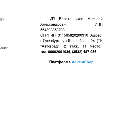
ях
ИП Веретенников Алексей
Александрович ИНН
564802353708
е
ОГРНИП 311565820200310 Адрес:
г.Оренбург, ул.Шоссейная, 24 (ТК
"Автоград", 2 этаж, 11 место)
сники
тел. 88002001036, (3532) 487-056
Платформа
AdvantShop