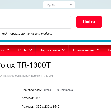
Найти
: код товара, артикул или модель
сти
ТЭНы
Термостаты
Покупателям
К
olux TR-1300T
Триммер бензиновый Eurolux TR-1300T
Производитель:
Eurolux
0 Comments
Артикул:
2370
Размеры:
355
x
230
x
1540