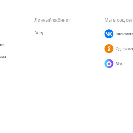
Личный кабинет
Мы в соц сет
Вход
ВКонтакт
ами
Одноклас
мма
Max