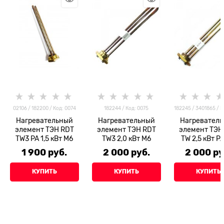
02106 / 182200 / Код: 0074
182244 / Код: 0075
182245 / 3401865 / К
Нагревательный
Нагревательный
Нагревател
элемент ТЭН RDT
элемент ТЭН RDT
элемент ТЭН
TW3 PA 1,5 кВт М6
TW3 2,0 кВт М6
TW 2,5 кВт P
1 900
 руб.
2 000
 руб.
2 000
 ру
КУПИТЬ
КУПИТЬ
КУПИТЬ