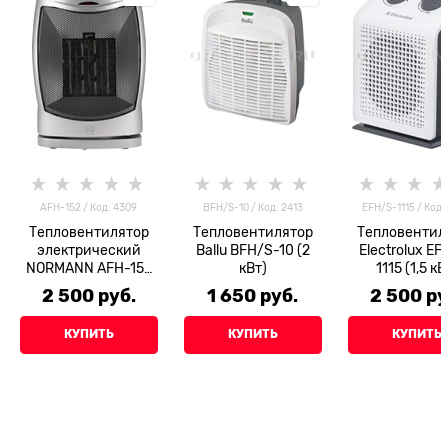
AFH-152 / Код: 4309
BFH/S-10 / Код: 2413
EFH/S-1115 / Код:
Тепловентилятор
Тепловентилятор
Тепловентил
электрический
Ballu BFH/S-10 (2
Electrolux EF
NORMANN AFH-152
кВт)
1115 (1,5 кВ
(1,5 кВт)
2 500
 руб.
1 650
 руб.
2 500
 ру
КУПИТЬ
КУПИТЬ
КУПИТЬ