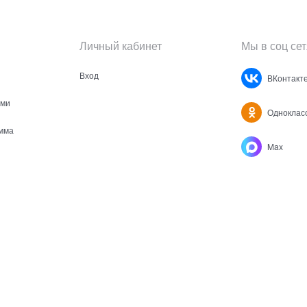
Личный кабинет
Мы в соц сет
Вход
ВКонтакт
ами
Одноклас
мма
Max