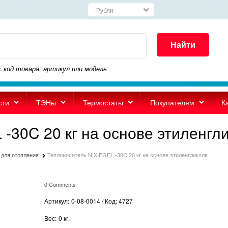
Найти
: код товара, артикул или модель
сти
ТЭНы
Термостаты
Покупателям
К
-30C 20 кг на основе этиленгл
 для отопления
Теплоноситель NIXIEGEL -30C 20 кг на основе этиленгликоля
0 Comments
Артикул:
0-08-0014 / Код: 4727
Вес:
0
кг.