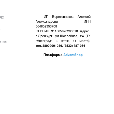
ях
ИП Веретенников Алексей
Александрович ИНН
564802353708
е
ОГРНИП 311565820200310 Адрес:
г.Оренбург, ул.Шоссейная, 24 (ТК
"Автоград", 2 этаж, 11 место)
сники
тел. 88002001036, (3532) 487-056
Платформа
AdvantShop