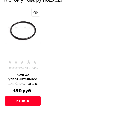
00000001652 / Код: 1465
Кольцо
уплотнительное
для блока тэна к
ЭВП 060-070-58-2-
150
 руб.
2
КУПИТЬ