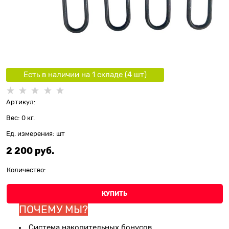
Есть в наличии на 1 складe (
4
шт
)
Артикул:
Вес:
0
кг.
Ед. измерения:
шт
2 200
 руб.
Количество:
КУПИТЬ
ПОЧЕМУ МЫ?
Система накопительных бонусов