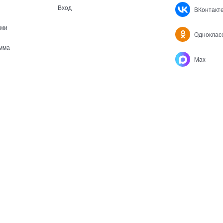
Вход
ВКонтакт
ами
Одноклас
мма
Max