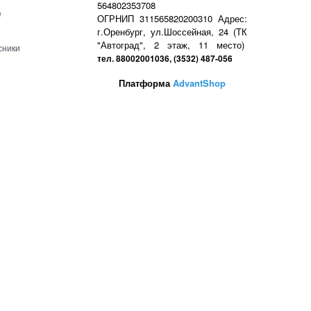
564802353708
е
ОГРНИП 311565820200310 Адрес:
г.Оренбург, ул.Шоссейная, 24 (ТК
"Автоград", 2 этаж, 11 место)
сники
тел. 88002001036, (3532) 487-056
Платформа
AdvantShop