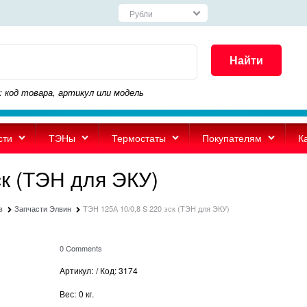
Найти
: код товара, артикул или модель
сти
ТЭНы
Термостаты
Покупателям
К
ск (ТЭН для ЭКУ)
в
Запчасти Элвин
ТЭН 125А 10/0,8 S 220 эск (ТЭН для ЭКУ)
0 Comments
Артикул:
/ Код: 3174
Вес:
0
кг.