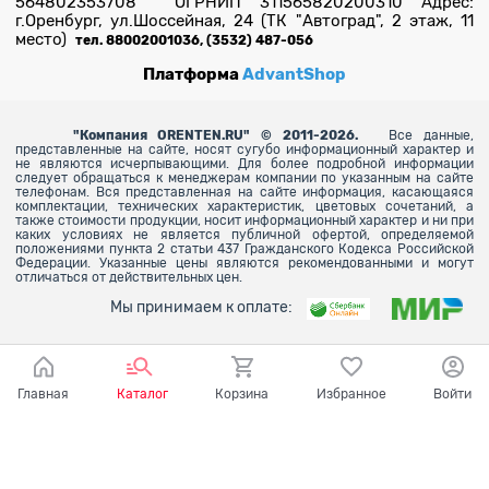
564802353708 ОГРНИП 311565820200310 Адрес:
г.Оренбург, ул.Шоссейная, 24 (ТК "Автоград", 2 этаж, 11
место)
тел. 88002001036, (3532) 487-056
Платформа
AdvantShop
"
Компания ORENTEN.RU" © 2011-2026.
Все данные,
представленные на сайте, носят сугубо информационный характер и
не являются исчерпывающими. Для более
подробной информации
следует обращаться к менеджерам компании по указанным на сайте
телефонам. Вся представленная на сайте информация, касающаяся
комплектации, технических характеристик, цветовых сочетаний, а
также стоимости продукции, носит информационный характер и ни при
каких условиях не является публичной офертой, определяемой
положениями пункта 2 статьи 437 Гражданского Кодекса Российской
Федерации. Указанные цены являются рекомендованными и могут
отличаться от действительных цен.
Мы принимаем к оплате:
Главная
Каталог
Корзина
Избранное
Войти
Ваш город - Оренбург,
угадали?