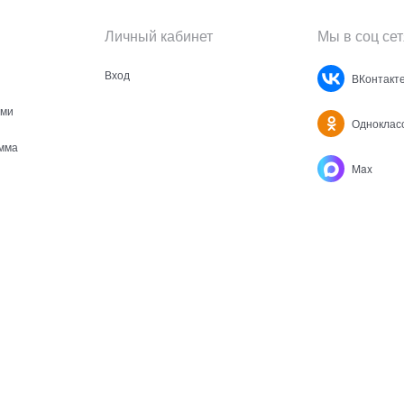
Личный кабинет
Мы в соц сет
Вход
ВКонтакт
ами
Одноклас
мма
Max