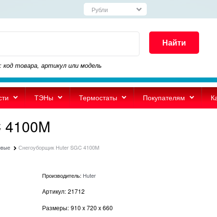
Найти
: код товара, артикул или модель
сти
ТЭНы
Термостаты
Покупателям
К
C 4100M
овые
Снегоуборщик Huter SGC 4100M
Производитель:
Huter
Артикул:
21712
Размеры:
910
x
720
x
660