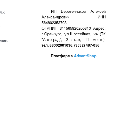
ях
ИП Веретенников Алексей
Александрович ИНН
564802353708
е
ОГРНИП 311565820200310 Адрес:
г.Оренбург, ул.Шоссейная, 24 (ТК
"Автоград", 2 этаж, 11 место)
сники
тел. 88002001036, (3532) 487-056
Платформа
AdvantShop