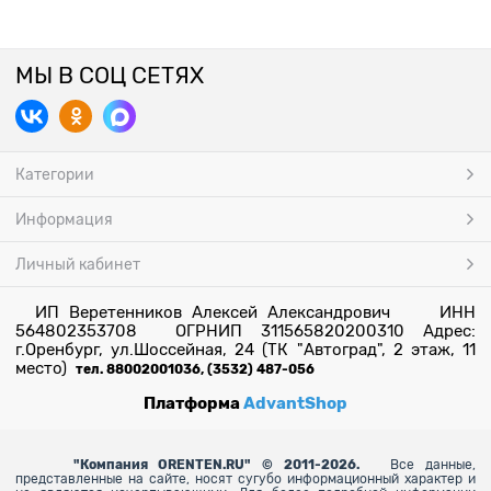
МЫ В СОЦ СЕТЯХ
Категории
Информация
Личный кабинет
ИП Веретенников Алексей Александрович ИНН
564802353708 ОГРНИП 311565820200310 Адрес:
г.Оренбург, ул.Шоссейная, 24 (ТК "Автоград", 2 этаж, 11
место)
тел. 88002001036, (3532) 487-056
Платформа
AdvantShop
"
Компания ORENTEN.RU" © 2011-2026.
Все данные,
представленные на сайте, носят сугубо информационный характер и