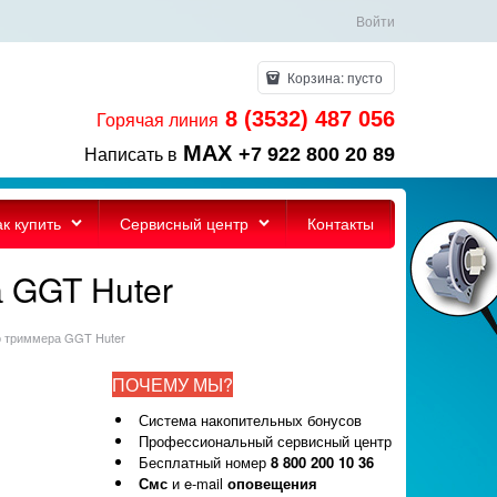
Войти
Корзина:
пусто
8 (3532) 487 056
Горячая линия
MAX
+7 922 800 20 89
Написать в
ак купить
Сервисный центр
Контакты
а GGT Huter
го триммера GGT Huter
ПОЧЕМУ МЫ?
Система накопительных бонусов
Профессиональный сервисный центр
Бесплатный номер
8 800 200 10 36
Смс
и e-mail
оповещения