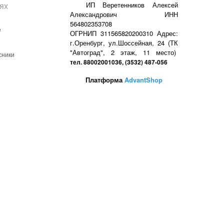
ях
ИП Веретенников Алексей
Александрович ИНН
564802353708
е
ОГРНИП 311565820200310 Адрес:
г.Оренбург, ул.Шоссейная, 24 (ТК
"Автоград", 2 этаж, 11 место)
сники
тел. 88002001036, (3532) 487-056
Платформа
AdvantShop