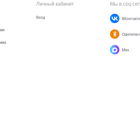
Личный кабинет
Мы в соц сет
Вход
ВКонтакт
ами
Одноклас
мма
Max