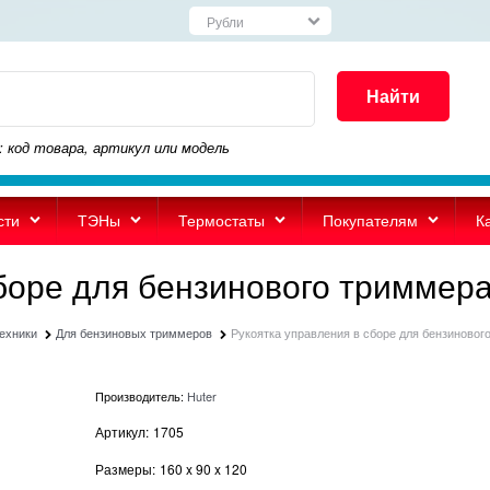
Найти
: код товара, артикул или модель
сти
ТЭНы
Термостаты
Покупателям
К
сборе для бензинового триммер
техники
Для бензиновых триммеров
Рукоятка управления в сборе для бензиново
Производитель:
Huter
Артикул:
1705
Размеры:
160
x
90
x
120