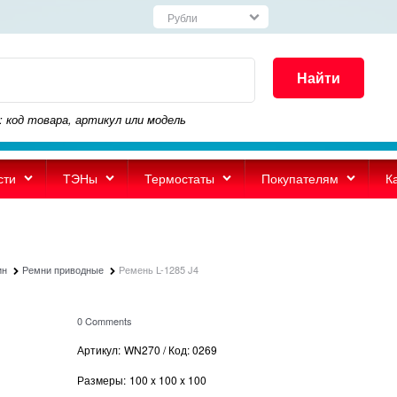
Найти
: код товара, артикул или модель
сти
ТЭНы
Термостаты
Покупателям
К
ин
Ремни приводные
Ремень L-1285 J4
0 Comments
Артикул:
WN270 / Код: 0269
Размеры:
100
x
100
x
100