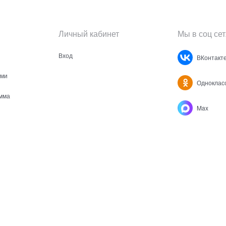
Личный кабинет
Мы в соц сет
Вход
ВКонтакт
ами
Одноклас
мма
Max