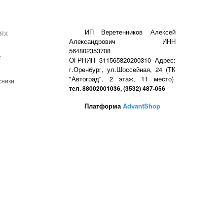
ях
ИП Веретенников Алексей
Александрович ИНН
564802353708
е
ОГРНИП 311565820200310 Адрес:
г.Оренбург, ул.Шоссейная, 24 (ТК
"Автоград", 2 этаж, 11 место)
сники
тел. 88002001036, (3532) 487-056
Платформа
AdvantShop