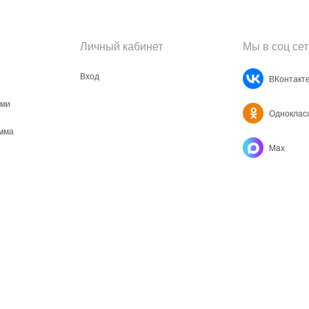
Личный кабинет
Мы в соц сет
Вход
ВКонтакт
ами
Одноклас
мма
Max