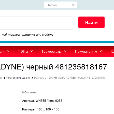
Найти
: код товара, артикул или модель
сти
ТЭНы
Термостаты
Покупателям
К
ADYNE) черный 481235818167
ин
Ремни приводные
Ремень L-1204 H8 (MEGADYNE) черный 481235818167
0 Comments
Артикул:
WN555 / Код: 0253
Размеры:
100
x
100
x
100