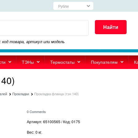
Найти
: код товара, артикул или модель
сти
ТЭНы
Термостаты
Покупателям
К
140)
телей
Прокладки
Прокладка фланца (тэн 140)
0 Comments
Артикул:
65100565 / Код: 0175
Вес:
0
кг.