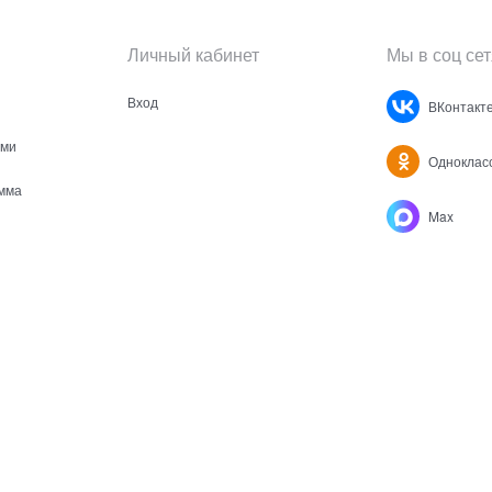
Личный кабинет
Мы в соц сет
Вход
ВКонтакт
ами
Одноклас
мма
Max