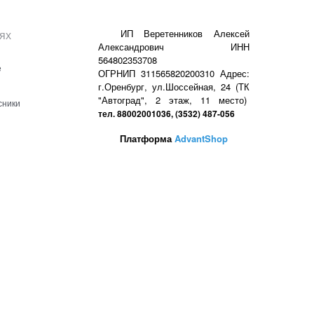
ях
ИП Веретенников Алексей
Александрович ИНН
564802353708
е
ОГРНИП 311565820200310 Адрес:
г.Оренбург, ул.Шоссейная, 24 (ТК
"Автоград", 2 этаж, 11 место)
сники
тел. 88002001036, (3532) 487-056
Платформа
AdvantShop