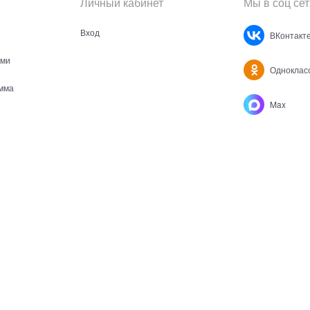
Личный кабинет
Мы в соц сет
Вход
ВКонтакт
ами
Одноклас
мма
Max