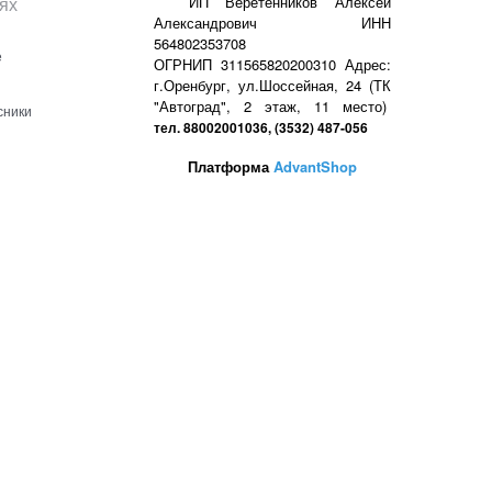
ях
ИП Веретенников Алексей
Александрович ИНН
564802353708
е
ОГРНИП 311565820200310 Адрес:
г.Оренбург, ул.Шоссейная, 24 (ТК
"Автоград", 2 этаж, 11 место)
сники
тел. 88002001036, (3532) 487-056
Платформа
AdvantShop