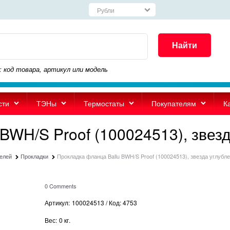
Найти
: код товара, артикул или модель
сти
ТЭНы
Термостаты
Покупателям
К
BWH/S Proof (100024513), звез
телей
Прокладки
Прокладка фланца Ballu BWH/S Proof (100024513), звезда углубл
0 Comments
Артикул:
100024513 / Код: 4753
Вес:
0
кг.