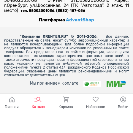
564802353708 ОГРНИП 311565820200310 Адрес:
г.Оренбург, ул.Шоссейная, 24 (ТК "Автоград", 2 этаж, 11
место)
тел. 88002001036, (3532) 487-056
Платформа
AdvantShop
"
Компания ORENTEN.RU" © 2011-2026.
Все данные,
представленные на сайте, носят сугубо информационный характер и
не являются исчерпывающими. Для более
подробной информации
следует обращаться к менеджерам компании по указанным на сайте
телефонам. Вся представленная на сайте информация, касающаяся
комплектации, технических характеристик, цветовых сочетаний, а
также стоимости продукции, носит информационный характер и ни при
каких условиях не является публичной офертой, определяемой
положениями пункта 2 статьи 437 Гражданского Кодекса Российской
Федерации. Указанные цены являются рекомендованными и могут
отличаться от действительных цен.
Мы принимаем к оплате:
Главная
Каталог
Корзина
Избранное
Войти
Ваш город - Оренбург,
угадали?