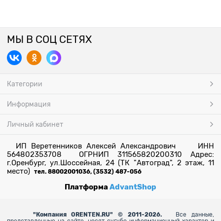
МЫ В СОЦ СЕТЯХ
Категории
Информация
Личный кабинет
ИП Веретенников Алексей Александрович ИНН
564802353708 ОГРНИП 311565820200310 Адрес:
г.Оренбург, ул.Шоссейная, 24 (ТК "Автоград", 2 этаж, 11
место)
тел. 88002001036, (3532) 487-056
Платформа
AdvantShop
"
Компания ORENTEN.RU" © 2011-2026.
Все данные,