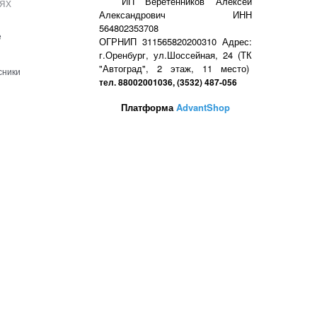
ях
ИП Веретенников Алексей
Александрович ИНН
564802353708
е
ОГРНИП 311565820200310 Адрес:
г.Оренбург, ул.Шоссейная, 24 (ТК
"Автоград", 2 этаж, 11 место)
сники
тел. 88002001036, (3532) 487-056
Платформа
AdvantShop