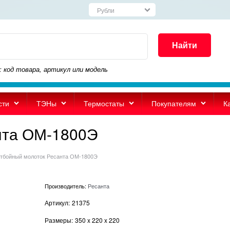
Найти
: код товара, артикул или модель
сти
ТЭНы
Термостаты
Покупателям
К
нта ОМ-1800Э
тбойный молоток Ресанта ОМ-1800Э
Производитель:
Ресанта
Артикул:
21375
Размеры:
350
x
220
x
220