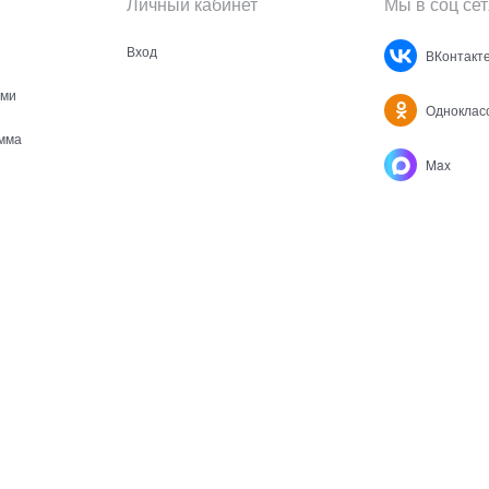
Личный кабинет
Мы в соц сет
Вход
ВКонтакт
ами
Одноклас
мма
Max