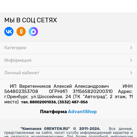
МЫ В СОЦ СЕТЯХ
Категории
Информация
Личный кабинет
ИП Веретенников Алексей Александрович ИНН
564802353708 ОГРНИП 311565820200310 Адрес:
г.Оренбург, ул.Шоссейная, 24 (ТК "Автоград", 2 этаж, 11
место)
тел. 88002001036, (3532) 487-056
Платформа
AdvantShop
"
Компания ORENTEN.RU" © 2011-2026.
Все данные,
представленные на сайте, носят сугубо информационный характер и
не являются исчерпывающими. Для более
подробной информации