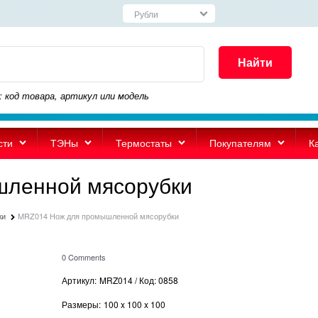
Найти
: код товара, артикул или модель
сти
ТЭНы
Термостаты
Покупателям
К
ленной мясорубки
жи
MRZ014 Нож для промышленной мясорубки
0 Comments
Артикул:
MRZ014 / Код: 0858
Размеры:
100
x
100
x
100