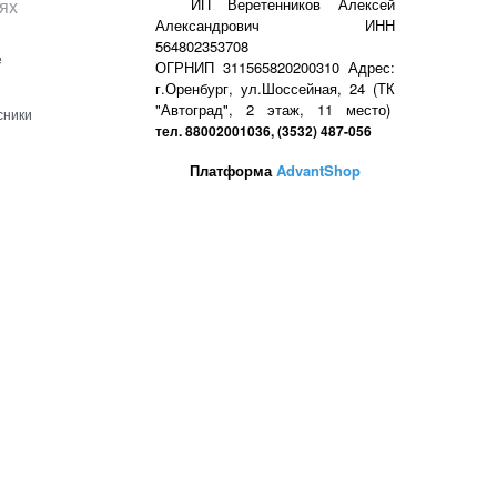
ях
ИП Веретенников Алексей
Александрович ИНН
564802353708
е
ОГРНИП 311565820200310 Адрес:
г.Оренбург, ул.Шоссейная, 24 (ТК
"Автоград", 2 этаж, 11 место)
сники
тел. 88002001036, (3532) 487-056
Платформа
AdvantShop