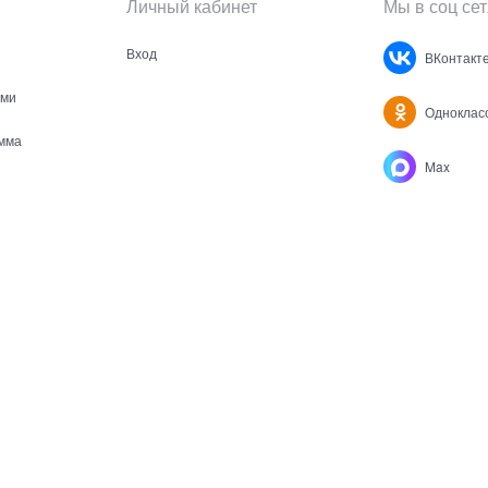
Личный кабинет
Мы в соц сет
Вход
ВКонтакт
ами
Одноклас
мма
Max