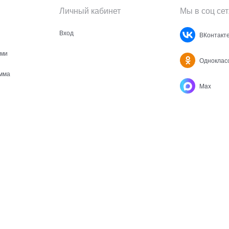
Личный кабинет
Мы в соц сет
Вход
ВКонтакт
ами
Одноклас
мма
Max