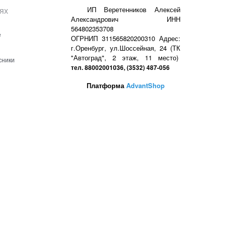
ях
ИП Веретенников Алексей
Александрович ИНН
564802353708
е
ОГРНИП 311565820200310 Адрес:
г.Оренбург, ул.Шоссейная, 24 (ТК
"Автоград", 2 этаж, 11 место)
сники
тел. 88002001036, (3532) 487-056
Платформа
AdvantShop