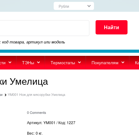
Найти
: код товара, артикул или модель
сти
ТЭНы
Термостаты
Покупателям
К
ки Умелица
жи
YM001 Нож для мясорубки Умелица
0 Comments
Артикул:
YM001 / Код: 1227
Вес:
0
кг.