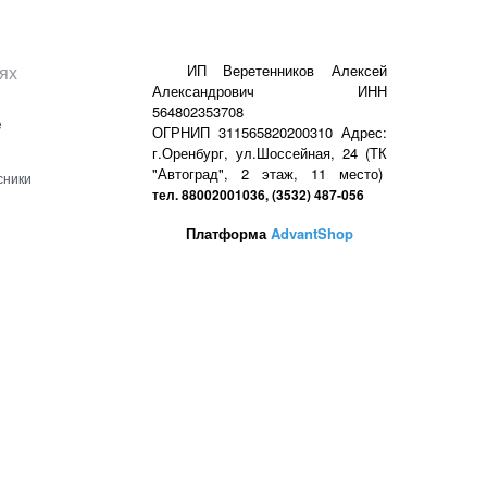
ях
ИП Веретенников Алексей
Александрович ИНН
564802353708
е
ОГРНИП 311565820200310 Адрес:
г.Оренбург, ул.Шоссейная, 24 (ТК
"Автоград", 2 этаж, 11 место)
сники
тел. 88002001036, (3532) 487-056
Платформа
AdvantShop