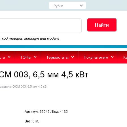
Найти
: код товара, артикул или модель
сти
ТЭНы
Термостаты
Покупателям
К
М 003, 6,5 мм 4,5 кВт
машины ОСМ 003, 6,5 мм 4,5 кВт
Артикул:
65045 / Код: 4132
Вес:
0
кг.