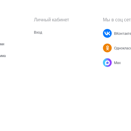
Личный кабинет
Мы в соц сет
Вход
ВКонтакт
ами
Одноклас
мма
Max