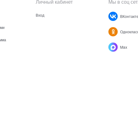
Личный кабинет
Мы в соц сет
Вход
ВКонтакт
ами
Одноклас
мма
Max