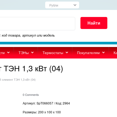
Найти
: код товара, артикул или модель
сти
ТЭНы
Термостаты
Покупателям
К
ТЭН 1,3 кВт (04)
 элемент ТЭН 1,3 кВт (04)
0 Comments
Артикул:
SpT066057 / Код: 2964
Размеры:
200
x
100
x
100