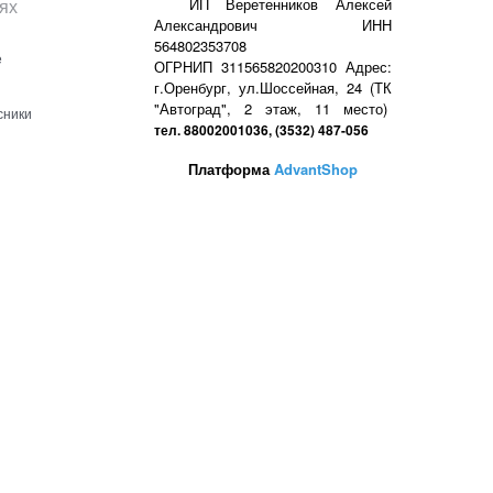
ях
ИП Веретенников Алексей
Александрович ИНН
564802353708
е
ОГРНИП 311565820200310 Адрес:
г.Оренбург, ул.Шоссейная, 24 (ТК
"Автоград", 2 этаж, 11 место)
сники
тел. 88002001036, (3532) 487-056
Платформа
AdvantShop