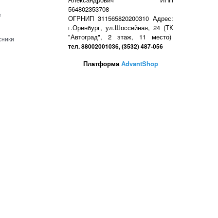
564802353708
е
ОГРНИП 311565820200310 Адрес:
г.Оренбург, ул.Шоссейная, 24 (ТК
"Автоград", 2 этаж, 11 место)
сники
тел. 88002001036, (3532) 487-056
Платформа
AdvantShop