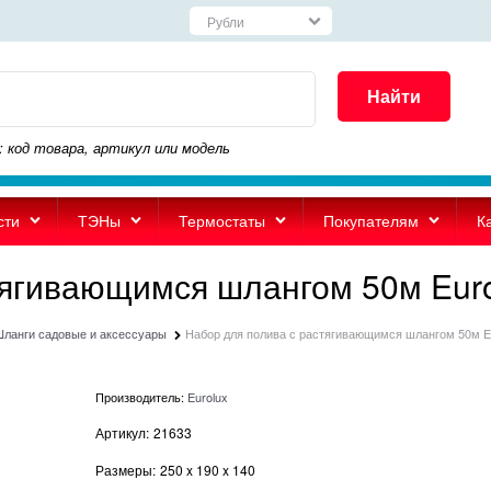
Найти
: код товара, артикул или модель
сти
ТЭНы
Термостаты
Покупателям
К
тягивающимся шлангом 50м Eur
ланги садовые и аксессуары
Набор для полива с растягивающимся шлангом 50м E
Производитель:
Eurolux
Артикул:
21633
Размеры:
250
x
190
x
140