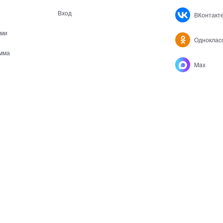
Вход
ВКонтакт
ами
Одноклас
мма
Max