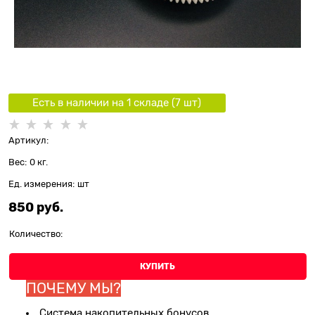
Есть в наличии на 1 складe (
7
шт
)
Артикул:
Вес:
0
кг.
Ед. измерения:
шт
850
 руб.
Количество:
КУПИТЬ
ПОЧЕМУ МЫ?
Система накопительных бонусов