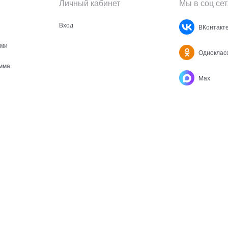
Личный кабинет
Мы в соц сет
Вход
ВКонтакт
ами
Одноклас
мма
Max