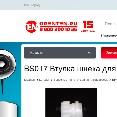
Ваш город:
Например
Каталог
Запча
BS017 Втулка шнека дл
Главная
Каталог
Запасные части
Запчасти мясорубок
Вту