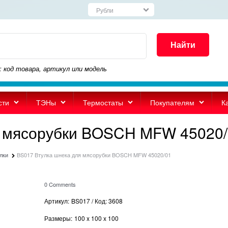
Найти
: код товара, артикул или модель
сти
ТЭНы
Термостаты
Покупателям
К
я мясорубки BOSCH MFW 45020
лки
BS017 Втулка шнека для мясорубки BOSCH MFW 45020/01
0 Comments
Артикул:
BS017 / Код: 3608
Размеры:
100
x
100
x
100