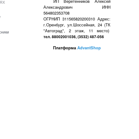
ях
ИП Веретенников Алексей
Александрович ИНН
564802353708
е
ОГРНИП 311565820200310 Адрес:
г.Оренбург, ул.Шоссейная, 24 (ТК
"Автоград", 2 этаж, 11 место)
сники
тел. 88002001036, (3532) 487-056
Платформа
AdvantShop