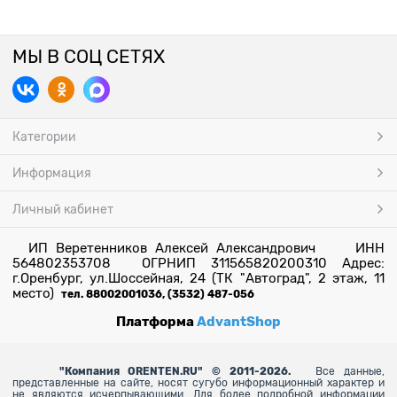
МЫ В СОЦ СЕТЯХ
Категории
Информация
Личный кабинет
ИП Веретенников Алексей Александрович ИНН
564802353708 ОГРНИП 311565820200310 Адрес:
г.Оренбург, ул.Шоссейная, 24 (ТК "Автоград", 2 этаж, 11
место)
тел. 88002001036, (3532) 487-056
Платформа
AdvantShop
"
Компания ORENTEN.RU" © 2011-2026.
Все данные,
представленные на сайте, носят сугубо информационный характер и
не являются исчерпывающими. Для более
подробной информации