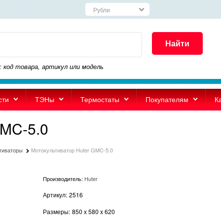
Найти
: код товара, артикул или модель
сти
ТЭНы
Термостаты
Покупателям
К
GMC-5.0
тиваторы
Мотокультиватор Huter GMC-5.0
Производитель:
Huter
Артикул:
2516
Размеры:
850
x
580
x
620