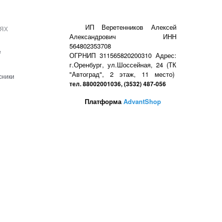
ях
ИП Веретенников Алексей
Александрович ИНН
564802353708
е
ОГРНИП 311565820200310 Адрес:
г.Оренбург, ул.Шоссейная, 24 (ТК
"Автоград", 2 этаж, 11 место)
сники
тел. 88002001036, (3532) 487-056
Платформа
AdvantShop