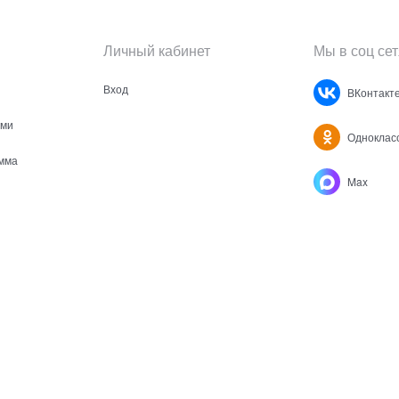
Личный кабинет
Мы в соц сет
Вход
ВКонтакт
ами
Одноклас
мма
Max