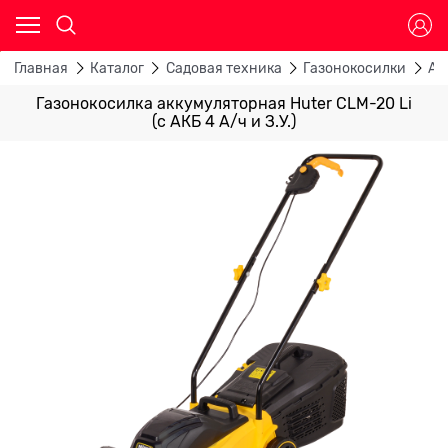
Главная
Каталог
Садовая техника
Газонокосилки
Ак
Газонокосилка аккумуляторная Huter CLM-20 Li
(с АКБ 4 А/ч и З.У.)