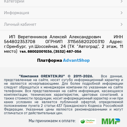
Категории
Информация
Личный кабинет
ИП Веретенников Алексей Александрович ИНН
564802353708 ОГРНИП 311565820200310 Адрес:
г.Оренбург, ул.Шоссейная, 24 (ТК "Автоград", 2 этаж, 11
место)
тел. 88002001036, (3532) 487-056
Платформа
AdvantShop
"
Компания ORENTEN.RU" © 2011-2026.
Все данные,
представленные на сайте, носят сугубо информационный характер и
не являются исчерпывающими. Для более
подробной информации
следует обращаться к менеджерам компании по указанным на сайте
телефонам. Вся представленная на сайте информация, касающаяся
комплектации, технических характеристик, цветовых сочетаний, а
также стоимости продукции, носит информационный характер и ни при
каких условиях не является публичной офертой, определяемой
положениями пункта 2 статьи 437 Гражданского Кодекса Российской
Федерации. Указанные цены являются рекомендованными и могут
отличаться от действительных цен.
Мы принимаем к оплате: