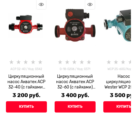
ACP 32-40 / Код: 0342
0-18-0206 / Код: 0371
WCP 25-60G/Код:
Циркуляционный
Циркуляционный
Насос
насос Акватек ACP
насос Акватек ACP
циркуляцио
32-40 (с гайками)
32-60 (с гайками)
Wester WCP 2
тип 2
тип 2
(с гайкам
3 200
 руб.
3 400
 руб.
3 500
 ру
КУПИТЬ
КУПИТЬ
КУПИТЬ