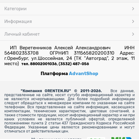
Категории
Информация
Личный кабинет
ИП Веретенников Алексей Александрович ИНН
564802353708 ОГРНИП 311565820200310 Адрес:
г.Оренбург, ул.Шоссейная, 24 (ТК "Автоград", 2 этаж, 11
место)
тел. 88002001036, (3532) 487-056
Платформа
AdvantShop
"
Компания ORENTEN.RU" © 2011-2026.
Все данные,
представленные на сайте, носят сугубо информационный характер и
не являются исчерпывающими. Для более
подробной информации
следует обращаться к менеджерам компании по указанным на сайте
телефонам. Вся представленная на сайте информация, касающаяся
комплектации, технических характеристик, цветовых сочетаний, а
также стоимости продукции, носит информационный характер и ни при
каких условиях не является публичной офертой, определяемой
положениями пункта 2 статьи 437 Гражданского Кодекса Российской
Федерации. Указанные цены являются рекомендованными и могут
отличаться от действительных цен.