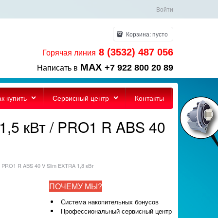
Войти
Корзина:
пусто
8 (3532) 487 056
Горячая линия
MAX
+7 922 800 20 89
Написать в
ак купить
Сервисный центр
Контакты
1,5 кВт / PRO1 R ABS 40
/ PRO1 R ABS 40 V Slim EXTRA 1,8 кВт
ПОЧЕМУ МЫ?
Система накопительных бонусов
Профессиональный сервисный центр