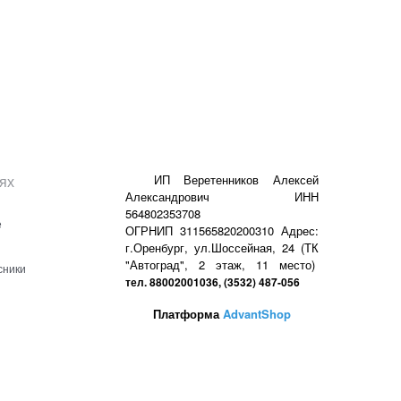
ях
ИП Веретенников Алексей
Александрович ИНН
564802353708
е
ОГРНИП 311565820200310 Адрес:
г.Оренбург, ул.Шоссейная, 24 (ТК
"Автоград", 2 этаж, 11 место)
сники
тел. 88002001036, (3532) 487-056
Платформа
AdvantShop