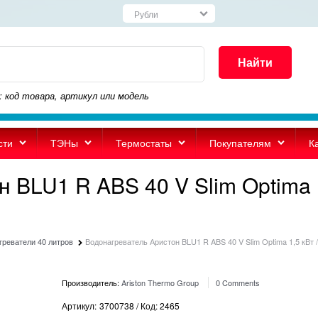
Найти
: код товара, артикул или модель
сти
ТЭНы
Термостаты
Покупателям
К
 BLU1 R ABS 40 V Slim Optima 
греватели 40 литров
Водонагреватель Аристон BLU1 R ABS 40 V Slim Optima 1,5 кВт 
Производитель:
Ariston Thermo Group
0 Comments
Артикул:
3700738 / Код: 2465