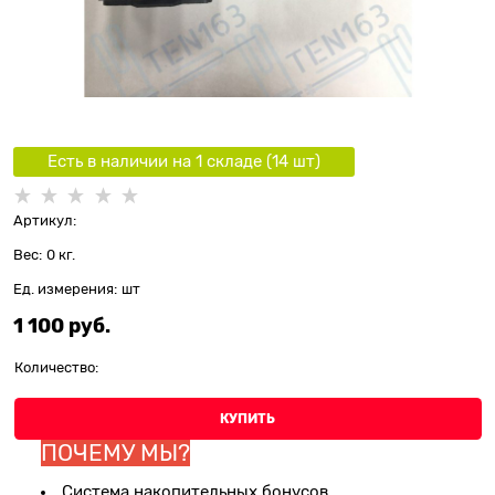
Есть в наличии на 1 складe (
14
шт
)
Артикул:
Вес:
0
кг.
Ед. измерения:
шт
1 100
 руб.
Количество:
КУПИТЬ
ПОЧЕМУ МЫ?
Система накопительных бонусов