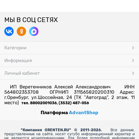
МЫ В СОЦ СЕТЯХ
Категории
Информация
Личный кабинет
ИП Веретенников Алексей Александрович ИНН
564802353708 ОГРНИП 311565820200310 Адрес:
г.Оренбург, ул.Шоссейная, 24 (ТК "Автоград", 2 этаж, 11
место)
тел. 88002001036, (3532) 487-056
Платформа
AdvantShop
"
Компания ORENTEN.RU" © 2011-2026.
Все данные,
представленные на сайте, носят сугубо информационный характер и
не являются исчерпывающими. Для более
подробной информации