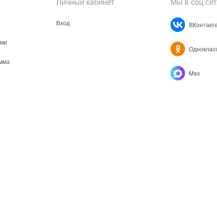
Личный кабинет
Мы в соц сет
Вход
ВКонтакт
ами
Одноклас
мма
Max