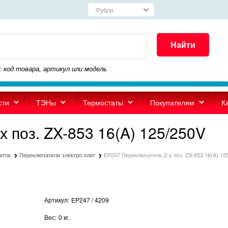
Найти
: код товара, артикул или модель
сти
ТЭНы
Термостаты
Покупателям
К
 поз. ZX-853 16(A) 125/250V
иток
Переключатели электро плит
EP247 Переключатель 2-х поз. ZX-853 16(A) 12
Артикул:
EP247 / 4209
Вес:
0
кг.