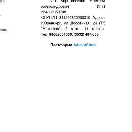
ях
ИП Веретенников Алексей
Александрович ИНН
564802353708
е
ОГРНИП 311565820200310 Адрес:
г.Оренбург, ул.Шоссейная, 24 (ТК
"Автоград", 2 этаж, 11 место)
сники
тел. 88002001036, (3532) 487-056
Платформа
AdvantShop