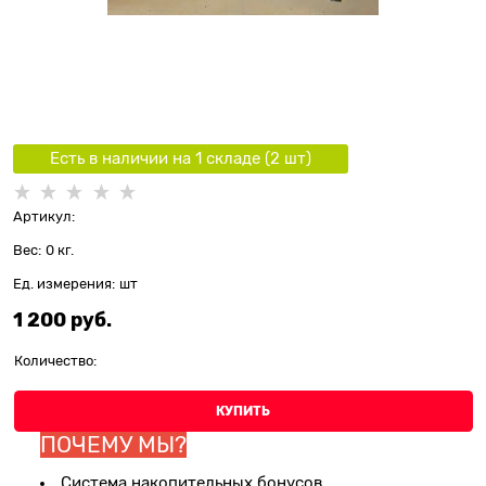
Есть в наличии на 1 складe (
2
шт
)
Артикул:
Вес:
0
кг.
Ед. измерения:
шт
1 200
 руб.
Количество:
КУПИТЬ
ПОЧЕМУ МЫ?
Система накопительных бонусов