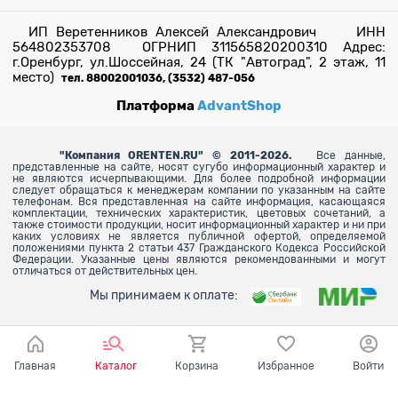
ИП Веретенников Алексей Александрович ИНН
564802353708 ОГРНИП 311565820200310 Адрес:
г.Оренбург, ул.Шоссейная, 24 (ТК "Автоград", 2 этаж, 11
место)
тел. 88002001036, (3532) 487-056
Платформа
AdvantShop
"
Компания ORENTEN.RU" © 2011-2026.
Все данные,
представленные на сайте, носят сугубо информационный характер и
не являются исчерпывающими. Для более
подробной информации
следует обращаться к менеджерам компании по указанным на сайте
телефонам. Вся представленная на сайте информация, касающаяся
комплектации, технических характеристик, цветовых сочетаний, а
также стоимости продукции, носит информационный характер и ни при
каких условиях не является публичной офертой, определяемой
положениями пункта 2 статьи 437 Гражданского Кодекса Российской
Федерации. Указанные цены являются рекомендованными и могут
отличаться от действительных цен.
Мы принимаем к оплате:
Главная
Каталог
Корзина
Избранное
Войти