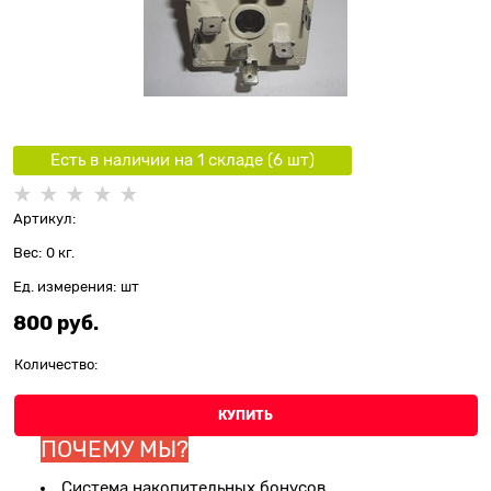
Есть в наличии на 1 складe (
6
шт
)
Артикул:
Вес:
0
кг.
Ед. измерения:
шт
800
 руб.
Количество:
КУПИТЬ
ПОЧЕМУ МЫ?
Система накопительных бонусов