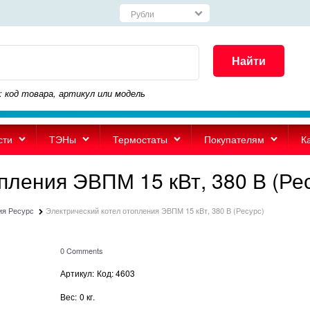
Найти
: код товара, артикул или модель
сти
ТЭНы
Термостаты
Покупателям
К
пления ЭВПМ 15 кВт, 380 В (Ре
ия Ресурс
Электрический котел отопления ЭВПМ 15 кВт, 380 В (Ресурс)
0 Comments
Артикул:
Код: 4603
Вес:
0
кг.