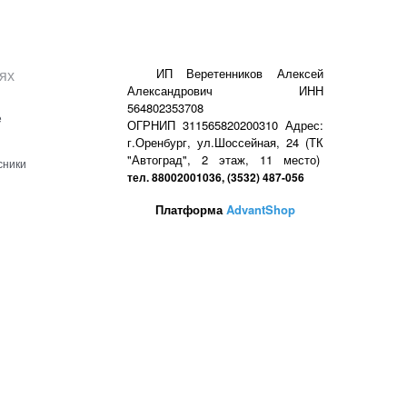
ях
ИП Веретенников Алексей
Александрович ИНН
564802353708
е
ОГРНИП 311565820200310 Адрес:
г.Оренбург, ул.Шоссейная, 24 (ТК
"Автоград", 2 этаж, 11 место)
сники
тел. 88002001036, (3532) 487-056
Платформа
AdvantShop