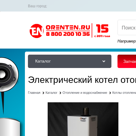
Ваш город:
Например
Каталог
Запча
Электрический котел ото
Главная
Каталог
Отопление и водоснабжение
Котлы отоплен