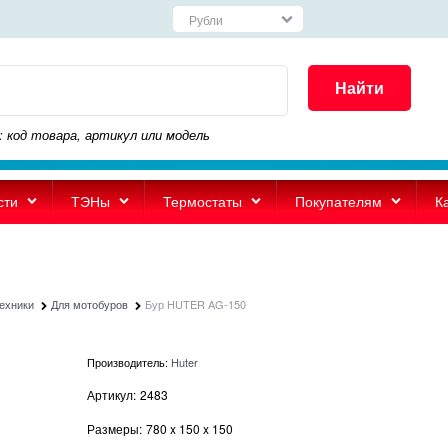
Найти
: код товара, артикул или модель
сти
ТЭНы
Термостаты
Покупателям
К
техники
Для мотобуров
Бур HUTER AG-150
Производитель:
Huter
Артикул:
2483
Размеры:
780
x
150
x
150