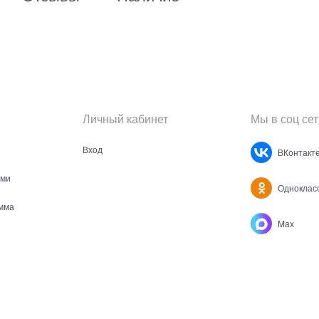
Личный кабинет
Мы в соц сет
Вход
ВКонтакт
ами
Одноклас
мма
Max