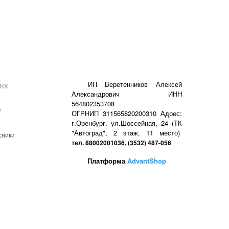
ях
ИП Веретенников Алексей
Александрович ИНН
564802353708
е
ОГРНИП 311565820200310 Адрес:
г.Оренбург, ул.Шоссейная, 24 (ТК
"Автоград", 2 этаж, 11 место)
сники
тел. 88002001036, (3532) 487-056
Платформа
AdvantShop