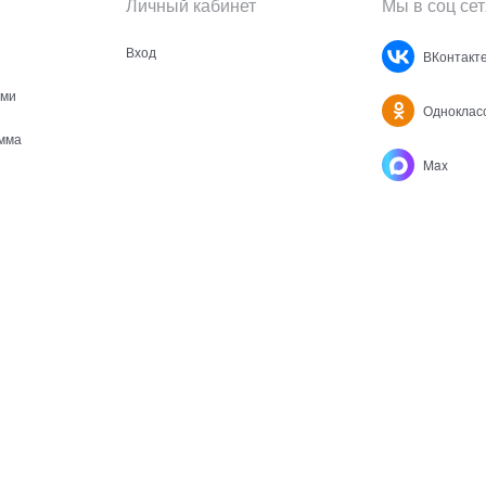
Личный кабинет
Мы в соц сет
Вход
ВКонтакт
ами
Одноклас
мма
Max