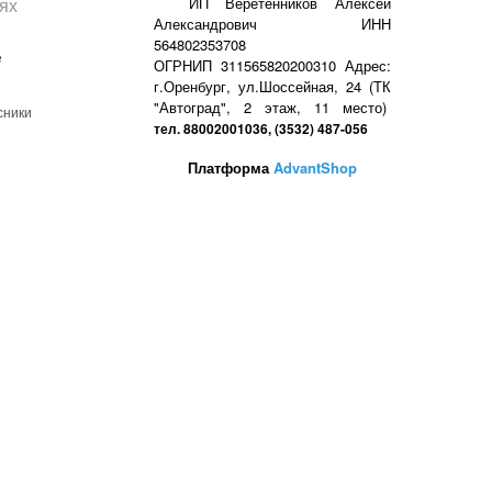
ях
ИП Веретенников Алексей
Александрович ИНН
564802353708
е
ОГРНИП 311565820200310 Адрес:
г.Оренбург, ул.Шоссейная, 24 (ТК
"Автоград", 2 этаж, 11 место)
сники
тел. 88002001036, (3532) 487-056
Платформа
AdvantShop