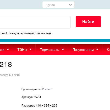
Найти
: код товара, артикул или модель
сти
ТЭНы
Термостаты
Покупателям
К
5218
есанта БП-5218
Производитель:
Ресанта
Артикул:
2404
Размеры:
440
x
325
x
265