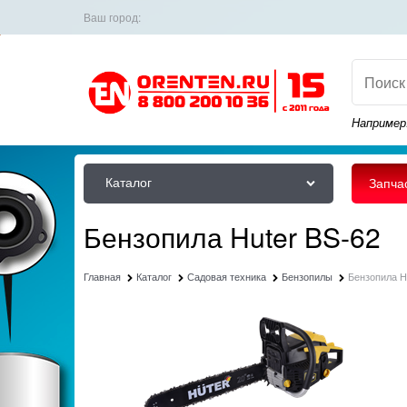
Ваш город:
Например
Каталог
Запча
Бензопила Huter BS-62
Главная
Каталог
Садовая техника
Бензопилы
Бензопила H