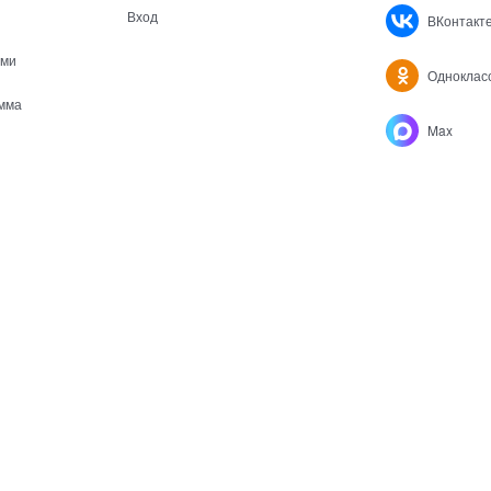
Вход
ВКонтакт
ами
Одноклас
мма
Max