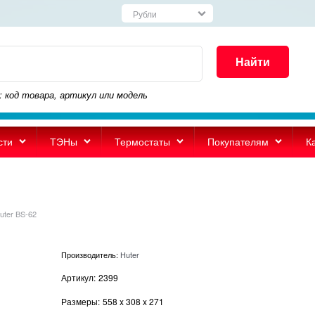
Найти
: код товара, артикул или модель
сти
ТЭНы
Термостаты
Покупателям
К
uter BS-62
Производитель:
Huter
Артикул:
2399
Размеры:
558
x
308
x
271