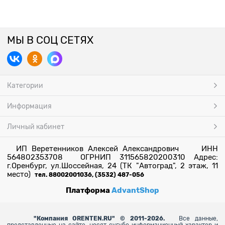
МЫ В СОЦ СЕТЯХ
Категории
Информация
Личный кабинет
ИП Веретенников Алексей Александрович ИНН
564802353708 ОГРНИП 311565820200310 Адрес:
г.Оренбург, ул.Шоссейная, 24 (ТК "Автоград", 2 этаж, 11
место)
тел. 88002001036, (3532) 487-056
Платформа
AdvantShop
"
Компания ORENTEN.RU" © 2011-2026.
Все данные,