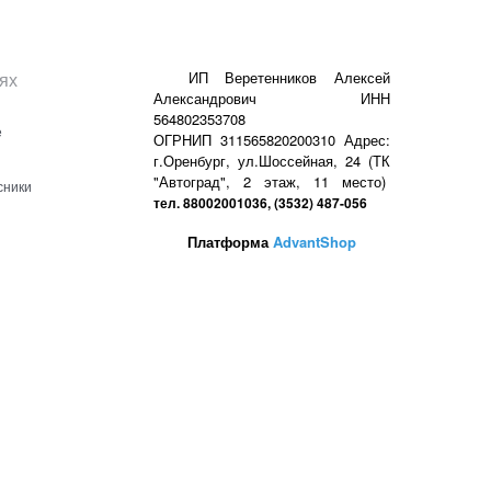
ях
ИП Веретенников Алексей
Александрович ИНН
564802353708
е
ОГРНИП 311565820200310 Адрес:
г.Оренбург, ул.Шоссейная, 24 (ТК
"Автоград", 2 этаж, 11 место)
сники
тел. 88002001036, (3532) 487-056
Платформа
AdvantShop