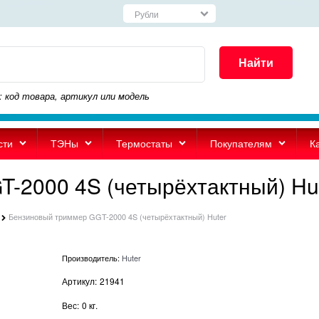
Найти
: код товара, артикул или модель
сти
ТЭНы
Термостаты
Покупателям
К
-2000 4S (четырёхтактный) Hu
Бензиновый триммер GGT-2000 4S (четырёхтактный) Huter
Производитель:
Huter
Артикул:
21941
Вес:
0
кг.