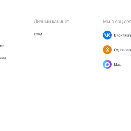
Личный кабинет
Мы в соц сет
Вход
ВКонтакт
ами
Одноклас
мма
Max