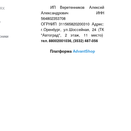
ях
ИП Веретенников Алексей
Александрович ИНН
564802353708
е
ОГРНИП 311565820200310 Адрес:
г.Оренбург, ул.Шоссейная, 24 (ТК
"Автоград", 2 этаж, 11 место)
сники
тел. 88002001036, (3532) 487-056
Платформа
AdvantShop