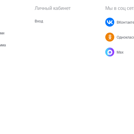
Личный кабинет
Мы в соц сет
Вход
ВКонтакт
ами
Одноклас
мма
Max