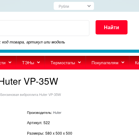
Найти
: код товара, артикул или модель
сти
ТЭНы
Термостаты
Покупателям
К
Huter VP-35W
Бензиновая виброплита Huter VP-35W
Производитель:
Huter
Артикул:
522
Размеры:
580
x
500
x
500