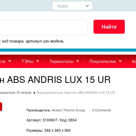
Найти
: код товара, артикул или модель
сти
ТЭНы
Термостаты
Покупателям
К
он ABS ANDRIS LUX 15 UR
греватели 15 литров
Водонагреватель Аристон ABS ANDRIS LUX 15 UR
Производитель:
Ariston Thermo Group
0 Comments
Артикул:
3100607 / Код: 0654
Размеры:
346
x
360
x
360