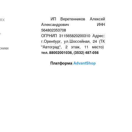
ях
ИП Веретенников Алексей
Александрович ИНН
564802353708
е
ОГРНИП 311565820200310 Адрес:
г.Оренбург, ул.Шоссейная, 24 (ТК
"Автоград", 2 этаж, 11 место)
сники
тел. 88002001036, (3532) 487-056
Платформа
AdvantShop