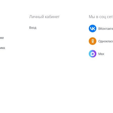
Личный кабинет
Мы в соц сет
Вход
ВКонтакт
ами
Одноклас
мма
Max