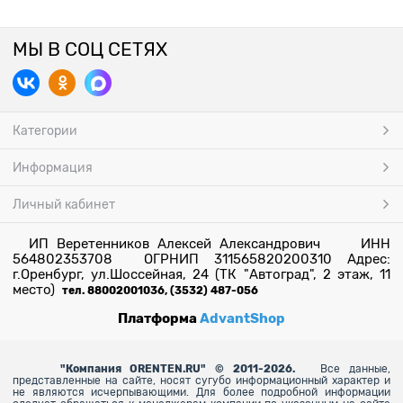
МЫ В СОЦ СЕТЯХ
Категории
Информация
Личный кабинет
ИП Веретенников Алексей Александрович ИНН
564802353708 ОГРНИП 311565820200310 Адрес:
г.Оренбург, ул.Шоссейная, 24 (ТК "Автоград", 2 этаж, 11
место)
тел. 88002001036, (3532) 487-056
Платформа
AdvantShop
"
Компания ORENTEN.RU" © 2011-2026.
Все данные,
представленные на сайте, носят сугубо информационный характер и
не являются исчерпывающими. Для более
подробной информации